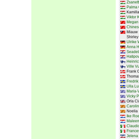
Zsanet
Palma 
Kamilla
Viktor 
Megan 
Chines
Miauw 
Shirley
Ulrike
Anna H
Seadet
Hatipov
Heinric
Ville V
Frank 
Thomas
Fredri
Ulla Lu
Maria-V
Vicky 
Orla Cl
Carolin
Noelia 
Ike Ro
Maleen
Claudio
Frances
Jelena 