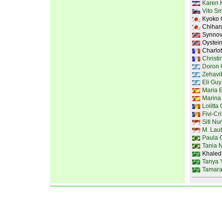
Karen 
Vito Sm
Kyoko 
Chihar
Synnov
Oystei
Charlot
Christi
Doron G
Zehavit
Eli Guy
Maria 
Marina 
Lolitta
Fivi-Cr
Siti Nu
M. Laut
Paula 
Tania N
Khaled
Tanya 
Tamara