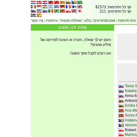
סך כל התרומות: $1573
סך כל התורמים: 211
צרו קשר
|
עיתונות
|
שאלות נפוצות
|
בלוג
|
אמנים/תורמים
|
גיוס תרומות
שלח לנו משוב
האם יש לך שאלה, הערה או הצעה לפרויקט של
מיליון אמנים?
אנו רוצים לקבל ממך משוב!
Tania 
Natalia
Anna M
Antonia
Emilia 
Ana Med
Sonia M
Hatipov
Veroni
Robert
Marius