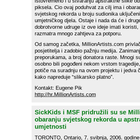
istovremeno i u stvaranju apstraktne slike od
piksela. Cio ovaj poduhvat za cilj ima i oba
svjetskog rekorda u broju sudionika uključeni
umjetničkog djela. Ostaje i nada da će i dr
dobrotvorne udruge iz ove ideje imati koristi,
razmatra mnogo zahtjeva za potporu.
Od samog začetka, MillionArtists.com privlač
posjetitelja i zadobio pažnju medija. Zaniman
preporukama, a broj donatora raste. Mnogi su
osobno bili pogođeni nekom vrstom tragedije,
potiče na suradnju na ovom projektu i jedva 
kako napreduje “slikarsko platno”.
Kontakt: Eugene Pik
http://hr.MillionArtists.com
SickKids i MSF pridružili su se Mill
obaranju svjetskog rekorda u apstr
umjetnosti
TORONTO, Ontario, 7. svibnja, 2006. godine