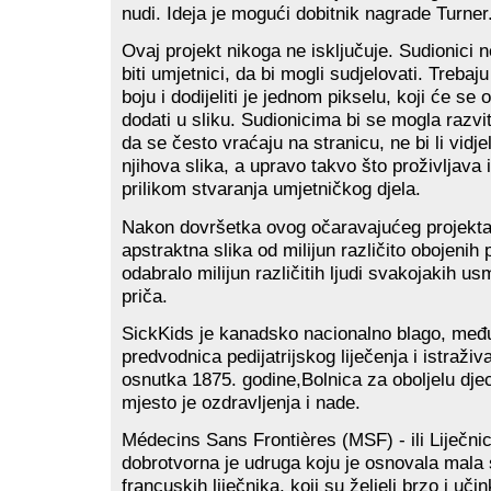
nudi. Ideja je mogući dobitnik nagrade Turner
Ovaj projekt nikoga ne isključuje. Sudionici 
biti umjetnici, da bi mogli sudjelovati. Treba
boju i dodijeliti je jednom pikselu, koji će s
dodati u sliku. Sudionicima bi se mogla razvit
da se često vraćaju na stranicu, ne bi li vidje
njihova slika, a upravo takvo što proživljava 
prilikom stvaranja umjetničkog djela.
Nakon dovršetka ovog očaravajućeg projekta,
apstraktna slika od milijun različito obojenih 
odabralo milijun različitih ljudi svakojakih usm
priča.
SickKids je kanadsko nacionalno blago, me
predvodnica pedijatrijskog liječenja i istraž
osnutka 1875. godine,Bolnica za oboljelu dje
mjesto je ozdravljenja i nade.
Médecins Sans Frontières (MSF) - ili Liječnic
dobrotvorna je udruga koju je osnovala mala
francuskih liječnika, koji su željeli brzo i uči