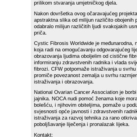
prilikom stvaranja umjetničkog djela.
Nakon dovršetka ovog očaravajućeg projekta,
apstraktna slika od milijun različito obojenih 
odabralo milijun različitih ljudi svakojakih usm
priča.
Cystic Fibrosis Worldwide je međunarodna, n
koja radi na omogućavanju odgovarajućeg lije
obrazovanja ljudima oboljelim od cistične fib
informiranju zdravstvenih radnika i vlada svije
fibrozi. CFW potpomaže istraživanja u svrhu 
promiče povezanost zemalja u svrhu razmjen
istraživanja i obrazovanja.
National Ovarian Cancer Association je borbi 
jajnika. NOCA nudi pomoć ženama koje moraj
bolešću, i njihovim obiteljima, pomaže u podi
svjesnosti opće javnosti i zdravstvenih radnik
istraživanja za razvoj tehnika za rano otkriva
poboljšavanje liječenja i pronalazak lijeka.
Kontakt: