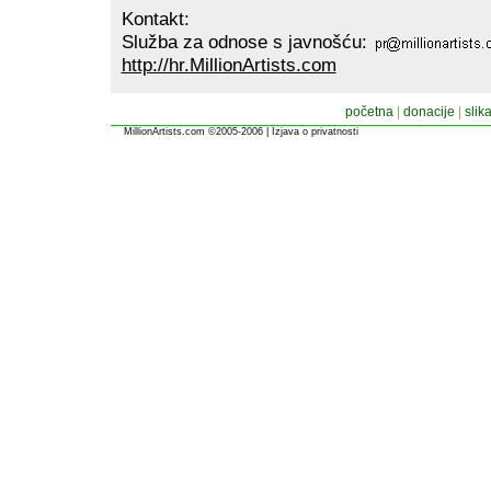
Kontakt:
Služba za odnose s javnošću:
http://hr.MillionArtists.com
početna
|
donacije
|
slik
MillionArtists.com ©2005-2006
|
Izjava o privatnosti