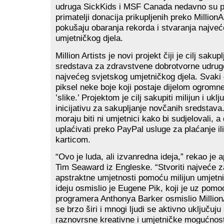
udruga SickKids i MSF Canada nedavno su prih
primatelji donacija prikupljenih preko Million
pokušaju obaranja rekorda i stvaranja najve
umjetničkog djela.
Million Artists je novi projekt čiji je cilj saku
sredstava za zdravstvene dobrotvorne udrug
najvećeg svjetskog umjetničkog djela. Svaki 
piksel neke boje koji postaje dijelom ogromn
’slike.’ Projektom je cilj sakupiti milijun i uklj
inicijativu za sakupljanje novčanih sredstava
moraju biti ni umjetnici kako bi sudjelovali, 
uplaćivati preko PayPal usluge za plaćanje il
karticom.
“Ovo je luda, ali izvanredna ideja,” rekao je 
Tim Seaward iz Engleske. “Stvoriti najveće z
apstraktne umjetnosti pomoću milijun umjetni
ideju osmislio je Eugene Pik, koji je uz pom
programera Anthonya Barker osmislio MillionA
se brzo širi i mnogi ljudi se aktivno uključuju
raznovrsne kreativne i umjetničke mogućnosti