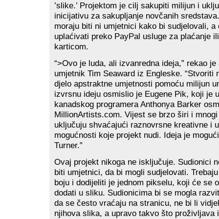
’slike.’ Projektom je cilj sakupiti milijun i uklj
inicijativu za sakupljanje novčanih sredstava
moraju biti ni umjetnici kako bi sudjelovali, 
uplaćivati preko PayPal usluge za plaćanje il
karticom.
“>Ovo je luda, ali izvanredna ideja,” rekao je
umjetnik Tim Seaward iz Engleske. “Stvoriti 
djelo apstraktne umjetnosti pomoću milijun u
izvrsnu ideju osmislio je Eugene Pik, koji je
kanadskog programera Anthonya Barker osmi
MillionArtists.com. Vijest se brzo širi i mnogi
uključuju shvaćajući raznovrsne kreativne i 
mogućnosti koje projekt nudi. Ideja je mogući
Turner.”
Ovaj projekt nikoga ne isključuje. Sudionici 
biti umjetnici, da bi mogli sudjelovati. Treba
boju i dodijeliti je jednom pikselu, koji će s
dodati u sliku. Sudionicima bi se mogla razvit
da se često vraćaju na stranicu, ne bi li vidje
njihova slika, a upravo takvo što proživljava 