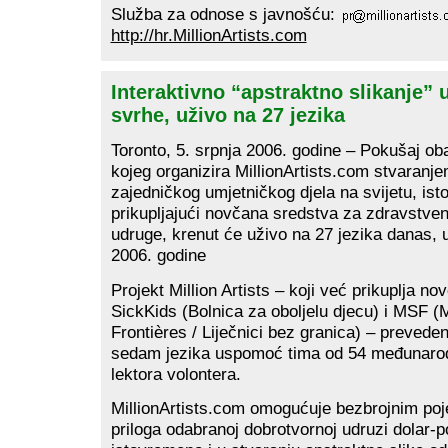
Služba za odnose s javnošću:
http://hr.MillionArtists.com
Interaktivno “apstraktno slikanje”
svrhe, uživo na 27 jezika
Toronto, 5. srpnja 2006. godine – Pokušaj ob
kojeg organizira MillionArtists.com stvaranj
zajedničkog umjetničkog djela na svijetu, is
prikupljajući novčana sredstva za zdravstve
udruge, krenut će uživo na 27 jezika danas, u
2006. godine
Projekt Million Artists – koji već prikuplja n
SickKids (Bolnica za oboljelu djecu) i MSF 
Frontières / Liječnici bez granica) – preveden
sedam jezika uspomoć tima od 54 međunarodn
lektora volontera.
MillionArtists.com omogućuje bezbrojnim po
priloga odabranoj dobrotvornoj udruzi dolar-po