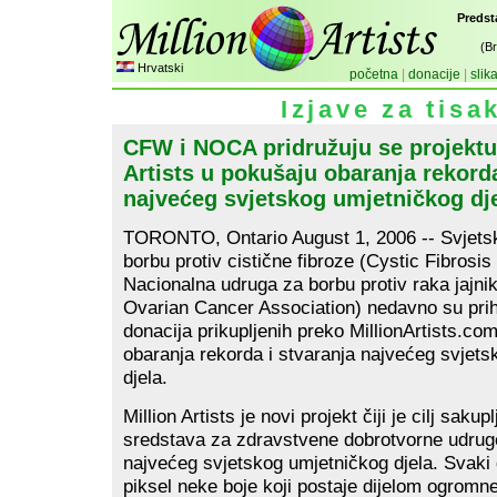
Predst
(B
Hrvatski
početna
|
donacije
|
slik
Izjave za tisa
CFW i NOCA pridružuju se projektu
Artists u pokušaju obaranja rekorda
najvećeg svjetskog umjetničkog dj
TORONTO, Ontario August 1, 2006 -- Svjets
borbu protiv cistične fibroze (Cystic Fibrosis
Nacionalna udruga za borbu protiv raka jajnik
Ovarian Cancer Association) nedavno su prihvat
donacija prikupljenih preko MillionArtists.co
obaranja rekorda i stvaranja najvećeg svjet
djela.
Million Artists je novi projekt čiji je cilj saku
sredstava za zdravstvene dobrotvorne udrug
najvećeg svjetskog umjetničkog djela. Svaki 
piksel neke boje koji postaje dijelom ogromn