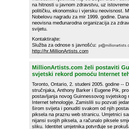
na hitnosti u javnom zdravstvu, uz istovrem
političku, ekonomsku i vjersku neovisnost. MS
Nobelovu nagradu za mir 1999. godine. Dana
neovisna međunarodna organizacija za zdra
svijetu.
Kontaktirajte:
Služba za odnose s javnošću:
http://hr.MillionArtists.com
MillionArtists.com želi postaviti G
svjetski rekord pomoću Internet te
Toronto, Ontario, 2. studeni 2005. godine -- 
stručnjaka, Anthony Barker i Eugene Pik, pro
postavljanja novog Guinnessovog svjetskog
Internet tehnologije. Zamislili su pozvati jeda
širom svijeta i ponuditi svakom od njih posta
piksela na praznu web stranicu. Umjetnici sam
nijansi svojih piksela, a računalo piksele sm
sliku. Identitet umjetnika potvrđuje se proku