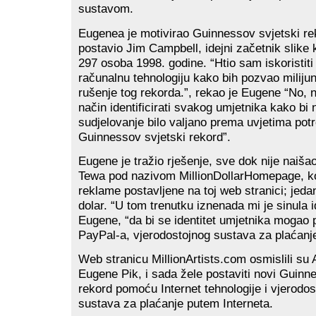
sustavom.
Eugenea je motivirao Guinnessov svjetski re
postavio Jim Campbell, idejni začetnik slike k
297 osoba 1998. godine. “Htio sam iskoristiti 
računalnu tehnologiju kako bih pozvao miliju
rušenje tog rekorda.”, rekao je Eugene “No, 
način identificirati svakog umjetnika kako bi
sudjelovanje bilo valjano prema uvjetima pot
Guinnessov svjetski rekord”.
Eugene je tražio rješenje, sve dok nije naiša
Tewa pod nazivom MillionDollarHomepage, ko
reklame postavljene na toj web stranici; jeda
dolar. “U tom trenutku iznenada mi je sinula i
Eugene, “da bi se identitet umjetnika mogao 
PayPal-a, vjerodostojnog sustava za plaćanje
Web stranicu MillionArtists.com osmislili su 
Eugene Pik, i sada žele postaviti novi Guinn
rekord pomoću Internet tehnologije i vjerodost
sustava za plaćanje putem Interneta.