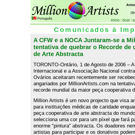
Artis
(B
Português
início
|
doar
|
q
Comunicados à Imp
A CFW e a NOCA Juntaram-se a Mill
tentativa de quebrar o Recorde de
de Arte Abstracta
TORONTO-Ontário, 1 de Agosto de 2006 – A 
Internacional e a Associação Nacional contr
Ovários aceitaram recentemente ser recebe
angariados por MillionArtists.com na tentativ
recorde mundial da maior peça cooperativa de
Million Artists é um novo projecto que visa a
para instituições médicas de caridade enquan
peça cooperativa de arte abstracta do mund
selecciona uma cor para um píxel que fará p
enorme “pintura” abstracta. Os doadores ne
artistas para participar e os donativos podem