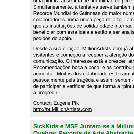
uma pintura abstracta de um milhão de píxeis
Simultaneamente, a tentativa serve também 
Recorde Mundial do Guinness do maior núm
colaboradores numa única peça de arte. Ta
que as instituições de solidariedade interna
beneficiar com esta ideia e estão a ser anali
pedidos de apoio.
Desde a sua criação, MillionArtists.com já at
visitantes e começou a receber a atenção d
comunicação. O interesse está a crescer, at
Recomendações boca a boca, e as contribui
aumentar. Muitos dos colaboradores foram at
pessoalmente pela tragédia e assim sentem-
de participar e verificar de que forma a “pint
a progredir.
Contact: Eugene Pik
http://pt.MillionArtists.com
SickKids e MSF Juntam-se a Million
Quebrar Recorde de Arte Abstracta