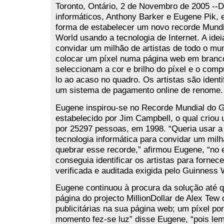
Toronto, Ontário, 2 de Novembro de 2005 --D
informáticos, Anthony Barker e Eugene Pik,
forma de estabelecer um novo recorde Mund
World usando a tecnologia de Internet. A ide
convidar um milhão de artistas de todo o m
colocar um píxel numa página web em branco
seleccionam a cor e brilho do píxel e o comp
lo ao acaso no quadro. Os artistas são ident
um sistema de pagamento online de renome.
Eugene inspirou-se no Recorde Mundial do 
estabelecido por Jim Campbell, o qual criou
por 25297 pessoas, em 1998. “Queria usar a 
tecnologia informática para convidar um milh
quebrar esse recorde,” afirmou Eugene, “no 
conseguia identificar os artistas para fornec
verificada e auditada exigida pelo Guinness 
Eugene continuou à procura da solução até 
página do projecto MillionDollar de Alex Tew
publicitárias na sua página web; um píxel po
momento fez-se luz” disse Eugene, “pois le