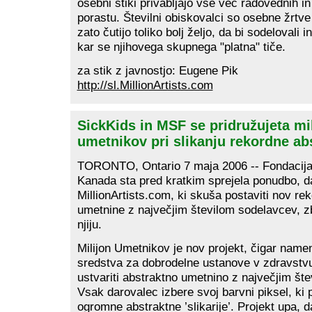
osebni stiki privabljajo vse več radovednih in
porastu. Številni obiskovalci so osebne žrtve
zato čutijo toliko bolj željo, da bi sodelovali i
kar se njihovega skupnega "platna" tiče.
za stik z javnostjo: Eugene Pik
http://sl.MillionArtists.com
SickKids in MSF se pridružujeta mi
umetnikov pri slikanju rekordne abs
TORONTO, Ontario 7 maja 2006 -- Fondacija
Kanada sta pred kratkim sprejela ponudbo, d
MillionArtists.com, ki skuša postaviti nov rek
umetnine z največjim številom sodelavcev, z
njiju.
Milijon Umetnikov je nov projekt, čigar namen 
sredstva za dobrodelne ustanove v zdravstvu
ustvariti abstraktno umetnino z največjim št
Vsak darovalec izbere svoj barvni piksel, ki 
ogromne abstraktne ’slikarije’. Projekt upa, d