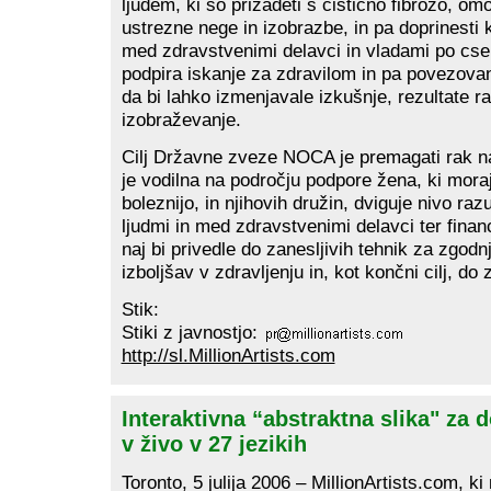
ljudem, ki so prizadeti s cistično fibrozo, om
ustrezne nege in izobrazbe, in pa doprinesti
med zdravstvenimi delavci in vladami po c
podpira iskanje za zdravilom in pa povezova
da bi lahko izmenjavale izkušnje, rezultate r
izobraževanje.
Cilj Državne zveze NOCA je premagati rak n
je vodilna na področju podpore žena, ki moraj
boleznijo, in njihovih družin, dviguje nivo r
ljudmi in med zdravstvenimi delavci ter financ
naj bi privedle do zanesljivih tehnik za zgodn
izboljšav v zdravljenju in, kot končni cilj, do 
Stik:
Stiki z javnostjo:
http://sl.MillionArtists.com
Interaktivna “abstraktna slika" za
v živo v 27 jezikih
Toronto, 5 julija 2006 – MillionArtists.com, k