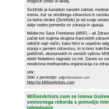
mogočih smeri in okolij.
SickKids je kanadski narodni zaklad, medna
mestu, kar se otroškega zdravstva in raziska
za bolne otroke (SickKids) je od svoje ustano
dalje vedno pomenila vir zdravja in upanja.
Médecins Sans Frontieres (MSF) – ali Zdravn
začeli kot majhna skupina francoskih zdravni
odločili najti način, kako hitro in uspešno odg
stanja v javnem zdravstvu, in to brez kakršne
političnih, ekonomskih in verskih vplivov MS
dobili Nobelovo nagrado za mir. Danes so vo
neodvisna mednarodna organizacija za zdra
stik:
Stiki z javnostjo:
http://sl.MillionArtists.com
MillionArtists.com se loteva Guin
svetovnega rekorda s pomočjo Inte
tehnologije