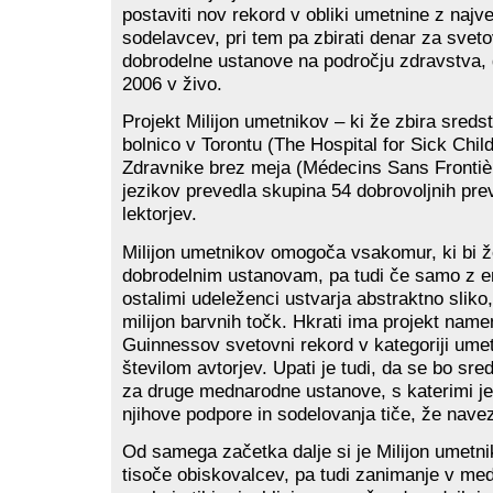
postaviti nov rekord v obliki umetnine z najv
sodelavcev, pri tem pa zbirati denar za svet
dobrodelne ustanove na področju zdravstva, g
2006 v živo.
Projekt Milijon umetnikov – ki že zbira sreds
bolnico v Torontu (The Hospital for Sick Child
Zdravnike brez meja (Médecins Sans Frontièr
jezikov prevedla skupina 54 dobrovoljnih prev
lektorjev.
Milijon umetnikov omogoča vsakomur, ki bi ž
dobrodelnim ustanovam, pa tudi če samo z e
ostalimi udeleženci ustvarja abstraktno sliko,
milijon barvnih točk. Hkrati ima projekt namen
Guinnessov svetovni rekord v kategoriji umet
številom avtorjev. Upati je tudi, da se bo sred
za druge mednarodne ustanove, s katerimi je 
njihove podpore in sodelovanja tiče, že navez
Od samega začetka dalje si je Milijon umetni
tisoče obiskovalcev, pa tudi zanimanje v med