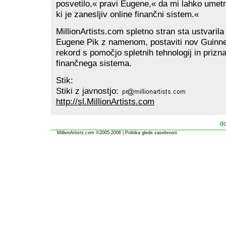
posvetilo,« pravi Eugene,« da mi lahko umetn
ki je zanesljiv online finančni sistem.«
MillionArtists.com spletno stran sta ustvaril
Eugene Pik z namenom, postaviti nov Guinn
rekord s pomočjo spletnih tehnologij in prizn
finančnega sistema.
Stik:
Stiki z javnostjo:
http://sl.MillionArtists.com
d
MillionArtists.com ©2005-2006
|
Politika glede zasebnosti