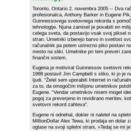
Toronto, Ontario 2. novembra 2005 -- Dva ra
profesionalca, Anthony Barker in Eugene Pik,
Guinnessovega svetovnega rekorda s pomočj
tehnologije. Njuna zamisel je povabiti en mil
celega sveta, da postavijo vsak svoj piksel 
stran. Umetniki izberejo barvo in svetlost svo
računalnik pa potem ustrezno piko postavi na
mesto na sliki. Umetnike pri tem preveri zanes
finančni sistem.
Eugena je motiviral Guinnessov svetovni rekor
1998 postavil Jim Campbell s sliko, ki jo je n
ljudi. “Želel sem uporabiti Internet in računal
za to, da omogočim milijonu umetnikov potolči
Eugene. “Vendar umetnikov nisem mogel identif
pogoj za preverjeno in revidirano meritev, ko
svetovni rekord zahteva”.
Eugene ni odnehal, dokler ni naletel na splet
MillionDollar Alex Tewa, ki prodaja en dolar z
oglase na svoji spletni strani, »Tedaj se mi 