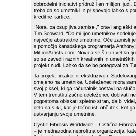
dobrodelni iniciativi pridružil en milijon ljudi.
treba da so umetniki in prispevajo lahko s p
kreditne kartice..
“Nora, pa osupljiva zamisel,” pravi angleški 
Tim Seaward. “Da milijon umetnikov sodeluje 
največje abstraktne umetnine. Oče zamisli je
s pomočjo kanadskega programerja Anthonyja
MillionArtists.com. Novica se širi in veliko lju
so se zavedli raznih kreativnih in umetniških 
projekt nudi. Lahko da se bo potegoval za Tu
Ta projekt nikakor ni ekskluziven. Sodelovanj
omejeno na umetnike. Udeleženec mora samo
svoj piksel, ki ga računalnik postavi na sluča
V tem trenutku začne udeleženec dobivati neu
pogostoma obiskati spletno stran, da bi videl
delo na sliki, kar je točno isti občutek, kot 
ustvarjanju svoje umetnine.
Cystic Fibrosis Worldwide – Cistična Fibroz
– je mednarodna neprofitna organizacija, kat